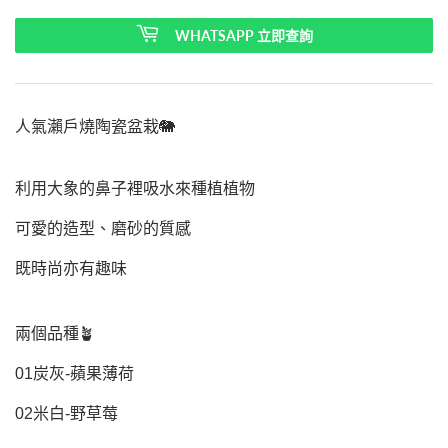
WHATSAPP 立即查詢
人氣瀨戶燒陶瓷盆栽🐘
利用大象的鼻子裡吸水來種植植物
可愛的造型、磨砂的質感
既時尚亦有趣味
兩個品種🪴
01炭灰-蘋果薄荷
02米白-野草莓