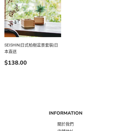
SEISHIN|日式柏樹盆景套裝|日
本直送
定
$138.00
$138.00
價
INFORMATION
關於我們