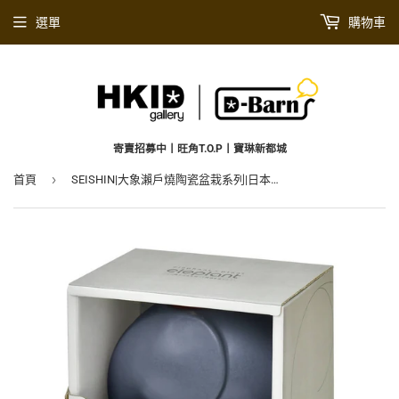
選單
購物車
寄賣招募中丨旺角T.O.P丨寶琳新都城
›
首頁
SEISHIN|大象瀨戶燒陶瓷盆栽系列|日本直送