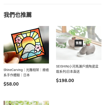
我們也推薦
售罄
SEISHIN|小河馬瀨戶燒陶瓷盆
ShineCarving｜光雕相架｜療癒
栽系列|日本直送
系手作體驗｜日本
定
$198.00
$198.00
定
$58.00
$58.00
價
價